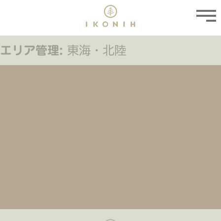
エリア管理:
東海・北陸
投
過去の投稿
最近のコメント
稿
アーカイブ
ナ
カテゴリー
ビ
カテゴリーなし
ゲ
メタ情報
ー
ログイン
シ
投稿フィード
ョ
コメントフィード
WordPress.org
ン