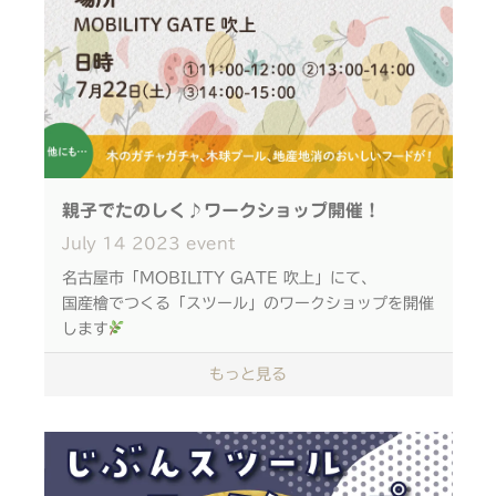
親子でたのしく♪ワークショップ開催！
July
14
2023
event
名古屋市「MOBILITY GATE 吹上」にて、
国産檜でつくる「スツール」のワークショップを開催
します
もっと見る
やすりで木を削り上げる過程では
檜のいい香りに包まれながら
木工体験が楽しめます
スツールは椅子以外にも、