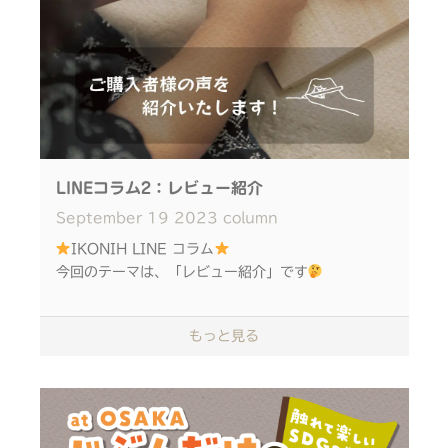
③13：30～14：30
④15：00～16：00
※予約優先。お子様から大人まで参加できます
参加費 2,000円（税込）/個
会場 花園中央公園
IKONIH出展ブース：多目的広場A44
LINEコラム2：レビュー紹介
September
19
2023
column
お問合せ先
mail info@ikonih.jp
IKONIH LINE コラム
tel 06-6260-7152（IKONIHサポートデスク）
今回のテーマは、「レビュー紹介」です
090-3493-9808（前日当日連絡先 担当：川
田）
お客様から頂きましたレビューをご紹介いたします！
もっと見る
ぜひご覧ください
申込：下記リンクから、LINEに友だち追加の上お
申込みください。
＜＜申込はこちら＞＞
＜＜こちら＞＞