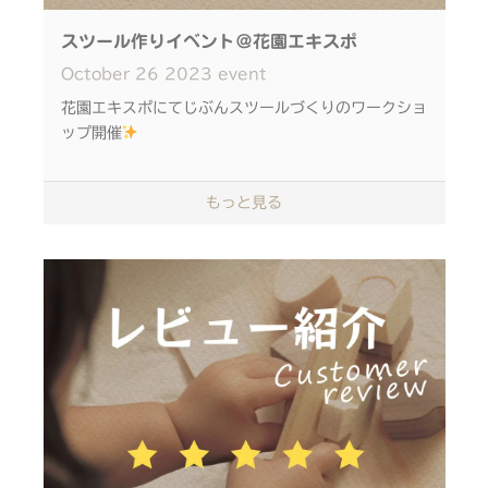
素敵なクリスマスをお過ごしください
スツール作りイベント＠花園エキスポ
下記商品ページから、各ECサイトリンクへお進み頂
October
26
2023
event
けます。
花園エキスポにてじぶんスツールづくりのワークショ
ドールバギー商品ページへ
ップ開催
木を削り、ひのきの香りを楽しんでいただく親子DIY
もっと見る
です
椅子としてはもちろん、インテリアとしても長く愛用
していただけます
◎のこぎりなどの刃物は使用なし！
◎持ち帰りバッグ付き！
ご家族の方も安心してご参加いただけます。
日時 2023年11月3日（金・祝）
11月4日（土）
①10：30～11：30
②12：00～13：00