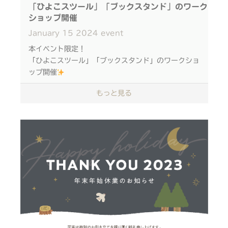
「ひよこスツール」「ブックスタンド」のワーク
ショップ開催
January
15
2024
event
本イベント限定！
「ひよこスツール」「ブックスタンド」のワークショ
ップ開催
もっと見る
刃物を使わず制作するため、子どもから大人まで年齢
を問わずご参加いただけます。
事前予約優先ですので、ぜひお早めにお申し込みくだ
さい！
日時 ： 2月17日（土）
① 11：00～12：00 （ブックスタンド）
② 12：15～13：15 （ひよこスツール）
③ 13：30～14：30 （ブックスタンド）
④ 14：45～15：45 （ひよこスツール）
⑤ 16：00～17：00 （ブックスタンド）