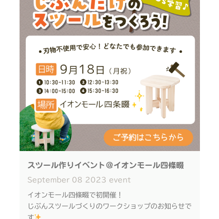
リンク先は、QRコードからもアクセスいただけま
す。
※既に友だちの方はトーク画面に「花園」と記入のう
え・送信してください。
※未就学児のご参加は、必ず保護者の方の同伴をお願
いいたします。
※木工体験は悪天候の場合、中止の可能性もありま
す。ご了承くださいませ。
※本イベント会場には駐車場がございません。公共交
通機関をご利用ください。
＜＜花園エキスポ公式サイト＞＞
スツール作りイベント＠イオンモール四條畷
September
08
2023
event
イオンモール四條畷で初開催！
じぶんスツールづくりのワークショップのお知らせで
す