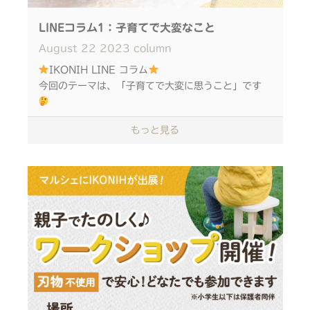
会場 イオンモール四條畷 1階 風のコート
LINEコラム1：子育てで大変なこと
お申込みは公式LINEにて「イオン」と話しかけて下
August
22
2023
column
さいね！
IKONIH LINE コラム
＜＜お申込みはこちらから＞＞
今回のテーマは、「子育てで大変に思うこと」です
もっと見る
スツールイベントにご参加いただいた80名の方々に
ご回答いただいた結果をまとめました。
ぜひご覧ください
＜＜こちら＞＞