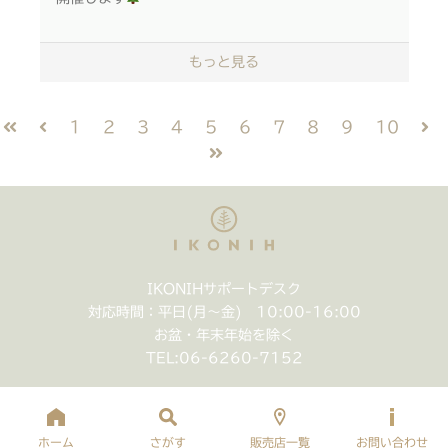
■本イベント限定参加費：
刃物を使わず、接着剤とゴムハンマーで制作するた
小学生以下：500円（税込）/個
もっと見る
め、子どもから大人まで年齢を問わずご参加いただけ
中学生以上：1000円（税込）/個
ます。
※お持ち帰り用バッグ付き
やすりで木を削り上げる過程では、ヒノキのいい香り
1
2
3
4
5
6
7
8
9
10
に包まれながら、 木材の形や触り心地が変化してい
■会場：MOBILITY GATE 吹上
く様子が楽しめます。
〒464-0858 名古屋市千種区千種3-5-7
椅子として座るだけでなく、スタンドやサイドテーブ
■予約申込方法：IKONIH公式プロフィールから、
ルとしても利用でき、長く愛用いただけます。
webサイトリンク、もしくはハイライトよりご予約
木目の表情、温かな手触り、爽やかな香りに触れなが
下さい。
ら、日本の森林や環境問題についても楽しく学んでみ
IKONIHサポートデスク
ましょう。
※未就学児のご参加は、
対応時間：平日(月〜金) 10:00-16:00
必ず保護者の方の同伴をお願いいたします
お盆・年末年始を除く
事前予約優先ですので、ぜひお早めにお申し込みくだ
TEL:
06-6260-7152
さい
お問合せ先：
トヨタモビリティ中京株式会社
TEL : 052-733-1731
日時：2023年8月19日（土）
https://mobilitygate.jp/
ホーム
さがす
販売店一覧
お問い合わせ