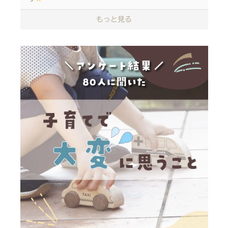
もっと見る
木を削り、檜の香りを楽しんでいただく親子DIYです
椅子としてはもちろん、インテリアとしても長く愛用
していただけます
◎のこぎりなどの刃物は使用なし！
◎持ち帰りバッグ付き！
日時 2023年9月18日（月）
①10：30～11：30
②12：30～13：30
③14：00～15：00
④15：30～16：30
※予約優先。お子様から大人まで参加できます
参加費 2,000円（税込）/個
各回30名様