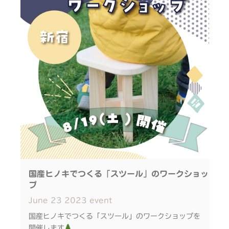
観葉植物を置くスタンドやサイドテーブルとして
永くお使いいただけます
■イベント詳細
MARCHE（マルシェ）@MOBILITY GATE 吹上
新鮮なお野菜直売、お菓子、鉄板焼きやさんなど
その他にも盛りだくさんのイベントです！
■日時：2023年7月22日（土）
全3回開催
① 11：00～12：00
② 13：00～14：00
③ 14：00～15：00
国産ヒノキでつくる「スツール」のワークショッ
※ご好評につき、
プ
①の体験枠が現在満席となっております。
June
23
2023
event
②③の時間帯はご予約可能ですので、お申込みお待ち
国産ヒノキでつくる「スツール」のワークショップを
しております！
開催します