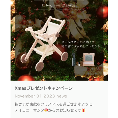
リビングデザインセンターOZONE5F セミナールー
ようお願い申し上げます。
ム
当日連絡先：090-3493-9808（担当：川田）
申込：下記リンクからLINEでお友だち追加の上、
お申込みください。
＜＜申込はこちら＞＞
※既にお友だちの方はトーク画面にて「モクション」
と話しかけてください。
Xmasプレゼントキャンペーン
November
01
2023
news
皆さまが素敵なクリスマスを過ごせますように、
アイコニーサンタ
からのお知らせです