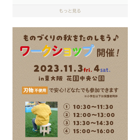
対象期間中にIKONIHのドールバギーをご購入のお客
もっと見る
様を対象に
プレゼントキャンペーンを開催いたします
ドールバギーはIKONIH各ECサイト、ポップアップ
ストアにてご購入いただけます。
※店舗によって商品のお取扱いがない場合がございま
すので、
お手数ですが、ご来店予定のストアへ事前のお問い合
わせをお願い致します。
期間：2023年11月1日(水)～2023年12月25
日(月)
対象：上記期間にドールバギーをご購入いただい
た方
プレゼント内容：エッセンシャルひのきミスト、
エッセンシャルひのきオイル、ひのきサシェ（約
5,000円相当）