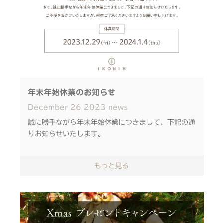
※開催回ごとに作るものが違うため、お申込みの間違
いにご注意下さい。
※参考サイズ(mm)：
ブックスタンド W400xD160xH180
ひよこスツール W200xD220xH225
参加費：
年末年始休業のお知らせ
ブックスタンド 2,200円（税込）※小学生以上
December
26
2023
news
ひよこスツール 2,200円（税込）
※ブックスタンドはドライバーを使用する工程で少し
誠に勝手ながら年末年始休業につきまして、下記の通
力が必要なため、小学生（6歳）以上を対象といたし
りお知らせいたします。
ます。保護者の方と一緒に作業していただける場合
は、未就学児もお申込み可能です。
休業期間：2023/12/29（金）～
もっと見る
2024/1/4（木）
会場：
〒163-1062
期間中に頂きましたお問い合わせにつきましては、年
東京都新宿区西新宿３丁目７−１ 新宿パークタワー
始1/5（金）以降順次対応をさせていただきます。
5階
ご不便をおかけいたしますが、何卒ご了承下さいます