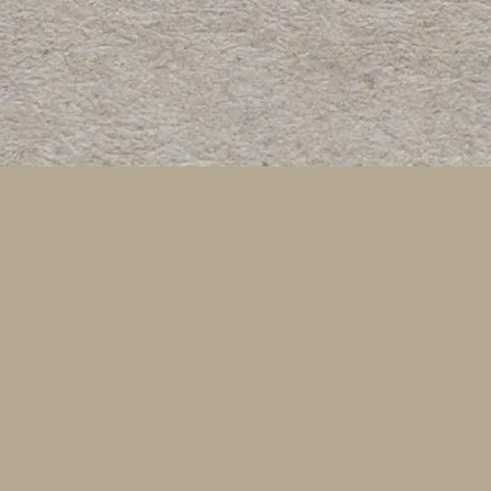
投
新しい投稿
最近のコメント
稿
アーカイブ
ナ
カテゴリー
ビ
カテゴリーなし
ゲ
メタ情報
ー
ログイン
シ
投稿フィード
ョ
コメントフィード
WordPress.org
ン