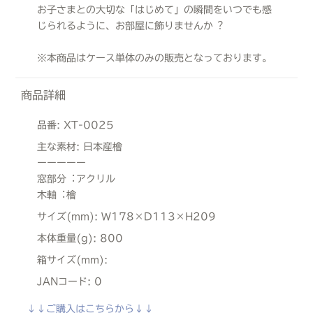
お子さまとの大切な「はじめて」の瞬間をいつでも感
じられるように、お部屋に飾りませんか︖
※本商品はケース単体のみの販売となっております。
商品詳細
品番:
XT-0025
主な素材:
日本産檜
ーーーーー
窓部分︓アクリル
木軸︓檜
サイズ(mm):
W178×D113×H209
本体重量(g):
800
箱サイズ(mm):
JANコード:
0
↓↓ご購入はこちらから↓↓