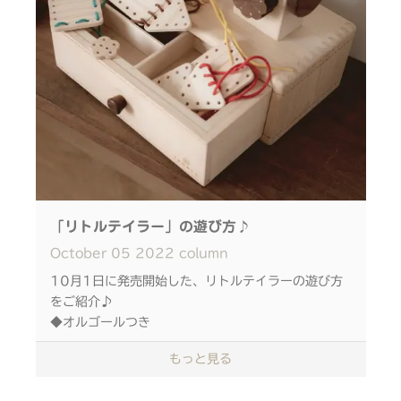
もしくは
ご予約受付中！お申し込みはこちらから！
どんな表情を返してくれるかな？
※事前予約は前日10/28まで
『かわいいね〜』
※空席があれば当日参加可能です！
声かけに対して、 赤ちゃんも声や表情、体で思いを
キャッチ。
ぜひお楽しみにお待ちください
はじめてミラーラトルを通して、
いろんな形のコミュニケーションを楽しんで◎
お問い合わせ先：IKONIHサポートデスク
TEL:06-6260-7152 (10:00〜16:00)
ミラーに映る姿を見つめる赤ちゃん。
『赤ちゃんが映ってるね』
「リトルテイラー」の遊び方♪
#ワークショップ #ワークショップイベント#コミ
『笑ってるね〜』
October
05
2022
column
ュニケーションを生むおもちゃ#木のおもちゃ#木製
おもちゃ #IKONIH#アイコニー#出産祝い#木のお
10月1日に発売開始した、リトルテイラーの遊び方
もちゃ#おうちあそび#知育玩具#じぶんスツール
はじめてミラーラトルは、 ハイハイトレーニングに
をご紹介♪
#DIY#てづくり#スツール#木工工作#工作
もお勧めです。
◆オルゴールつき
本体右側のレバーを回せば 「崖の上のポニョ」が流
もっと見る
ラトルで応援したり、ミラーをころころ転がしたり
れます
♩
前や後ろ、レバーを回す方向を変えても 1曲繋がっ