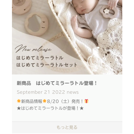
詳細についてはお楽しみにお待ちください
#アイコニー #IKONIH #木のおもちゃ
#woodentoy #ベビー #オーガニック #ナチュラ
ルインテリア #手芸 #手芸部
新商品 はじめてミラーラトル登場！
September
21
2022
news
新商品情報
8/20（土）発売！
★はじめてミラーラトルが登場！★
さらに...◆夜空をモチーフにした 特別デザインの
もっと見る
BOX入り