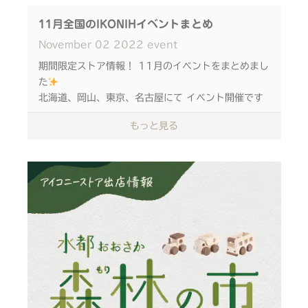
いくことを楽しむ スツールづくりを体験していただ
きます
11月全国のIKONIHイベントまとめ
November
02
2022
event
刃物などを使わず 木工接着剤とゴムハンマーで製作
期間限定ストア情報！ 11月のイベントをまとめまし
するため 安心してご参加いただけます
た
北海道、岡山、東京、名古屋にて イベント開催です
イベント詳細
■日程 2022年11月19日(土)
もっと見る
■時間 5回開催
ぜひこの機会に、 IKONIHのおもちゃをご覧いただ
❶10時30分 ❷11時45分
ければと思います♩
❸13時00分 ❹14時15分
❺15時30分 ❻16時45分
【北海道】
イオンモール苫小牧店 2階 エムアイプラザ
■場所
11/5～/11/12 10:00～18:00 17:00
イズミヤショッピングセンター西神戸
1階 フードコート横ステージ
【岡山】
〒651-2412 兵庫県神戸市西区竜が岡１丁目２
岡山天満屋 7階 催場
１−１
11/16～11/21 10:00～18:00 17:00
■参加費 2,000円(税込/個)