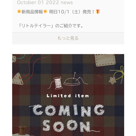
October
01
2022
news
みんなの希望を詰め込んだ 飾って遊べる『リトルテ
新商品情報
明日10/1（土）発売！
イラー』です。
「リトルテイラー」のご紹介です。
- - - - - - - - - - - - -
インテリアにこだわりたい大人の想いと いつでも遊
もっと見る
びたいお子さまの気持ち。
ご購入は 検索エンジンより
みんなの願いがつまった、飾って遊べる ミシンのお
「リトルテイラー」 で検索→販売サイトよりおすす
もちゃです。
みください♪
◆レトロなミシンがモチーフ ボビンを乗せれば完
成。ちょっと懐かしい昔ながらのミシンです。 ダイ
ヤルもカチカチと回せます。
ダイヤルを回すと、楽しい仕掛けが！
引き出しのなかには、わくわくする世界が広がりま
す。
お家に置くおもちゃも、しっかりこだわりたいご家庭