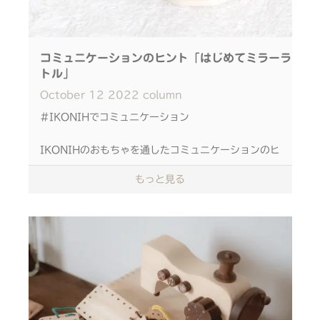
■場所
カナートモール和泉府中 【
1階ユニクロ前に変更
になっています！】〒595-0021 大阪府泉大津市
東豊中町1丁目5-10
コミュニケーションのヒント「はじめてミラーラ
トル」
■参加費 2,000円(税込/個)
October
12
2022
column
大人のみの参加可能・親子参加可能
#IKONIHでコミュニケーション
未就学児のお子様は 保護者の方も一緒にご参加くだ
さい。
IKONIHのおもちゃを通したコミュニケーションのヒ
ントをご紹介
申込方法
もっと見る
おうちの方の声かけを通して、 おもちゃへの興味も
わくことがあります◎
ぜひ声かけと一緒に遊んでみてくださいね
ウォルナットと檜のラトル 心地よい音を、赤ちゃん
に聞かせて...
『からから音がするね』
こちらのQRコードを読み込んで申込みフォームへ
『楽しいね♩』