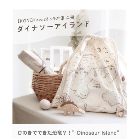
ご出産祝いにもおすすめな
ギフトセットバージョン「はじめてミラーラトルセッ
ト」 も同時発売です
赤ちゃんは遊びの中で たくさんのことを発見・吸収
していくので その成長を助けるものを選んであげた
いですね
木の手触り、ラトルの音、ミラーにうつる世界。
いろんな楽しみ方ができる ファーストトイにぴった
りの 「はじめてミラーラトル」です。
◆夜空をモチーフにしたデザイン 縦横11cm、厚み
約2cmの手乗りサイズ
◆木ならではの カラカラ優しい音がするラトル お星
さまが動いて、表情が裏表で変わります。 おやすみ
の顔はどっちかな？
ひのきでできた恐竜？！”Dinosaur Island”
◆雲と星のラトルを外すと 月の中に小さな鏡が
初