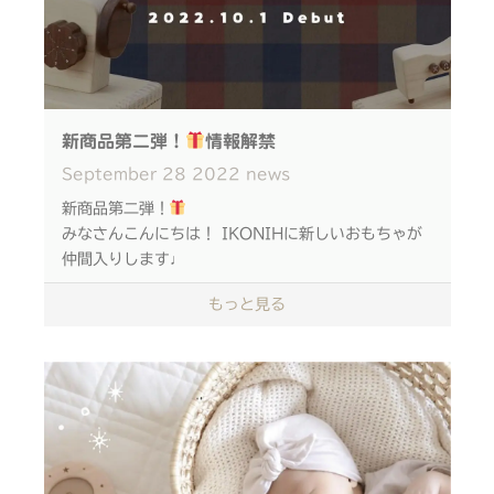
へ 手芸好きなスタッフが、心を込めて考えました。
限定100台のみの販売です。
ご購入はこちらの
代理店一覧
より、お近くのショップ
にてお買い求めいただけます♪
新商品第二弾！
情報解禁
September
28
2022
news
新商品第二弾！
みなさんこんにちは！ IKONIHに新しいおもちゃが
仲間入りします♩
もっと見る
おもちゃ開発担当は手芸好き？！
インテリアに映えるもの... でもお子さまも遊べるお
もちゃ...
限定100台、 心を込めたおもちゃが誕生しました♩
発売予定日は10/1(土)です