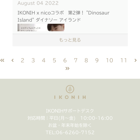
August
04
2022
めての鏡はどんな景色が見えるかな？
IKONIH x nicoコラボ 第2弾！ "Dinosaur
◆立てて置いておけるから、 お子さまが成長しても
Island" ダイナソー アイランド
インテリアとして永く使えます。
もっと見る
◆星空模様のフォトフレーム ファーストフォトや 想
い出の写真と一緒に
2
3
4
5
6
7
8
9
10
11
◆コットン製おでかけポーチ はじめてミラーラトル
はもちろん、 ちょっとした小物を入れるのにも 便利
ひのきとウォルナットのカラーがかわいい 4体の恐
なサイズです◯
竜のおもちゃと、くすみカラーのたまご。
赤ちゃんの心を育む、 優しい手触りの木のおもち
付属の巾着袋は、 恐竜たちの棲むマップにもなって
ゃ。
います！
大切な人への贈り物に。 ご購入は 検索エンジンより
地図を広げて、恐竜たちと冒険してみよう。
「はじめてミラーラトル」 で検索 →
販売サイト
より
IKONIHサポートデスク
Mt. IKONIH アイコニー山 nico lagoon ニコラグ
対応時間：平日(月〜金) 10:00-16:00
ーン
#アイコニー #IKONIH #木のおもちゃ
お盆・年末年始を除く
遊び心もたくさん詰まったマップ
ぜひ探してみて
#woodentoy #0才 #ベビー #ラトル #ガラガラ
TEL:
06-6260-7152
くださいね♩
#コンパクト #ミラー #オーガニック #ナチュラル