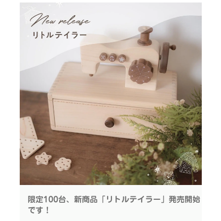
て流れます。
『お月様が待ってるよ！』 『頑張れ〜』
◆木型遊び 引き出しには、木型が入っています。
見たい、聞きたい、さわりたい！
自由な発想で縫ったり、つないだり… お手持ちのリ
ボンや毛糸でアレンジも
赤ちゃんのこころくすぐる、 はじめてミラーラトル
です
◎ぜひ、目と目を合わせて、 声をかけながらやり取
りをしてみてください
◆収納引き出し
引き出しは仕切り付きの二段タイプ！ 仕切り付きト
レーは単体でも○
- - - - - - - - - - - - -
限定100台、新商品「リトルテイラー」発売開始
インテリアにこだわりたいおうちの方の想いと、 い
です！
つでも遊びたいお子さまの気持ち。