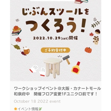
2022」に アイコニーが出店します
国産檜を使ったおもちゃの柔らかさ、温もり、香りを
直に体験いただければと思います
お子さまに大人気の「木球つかみ取り」も開催！
アイコニーだけでなく、 ミニコンサートやキッズボ
ート乗船体験、 紙芝居読み聞かせ、ジビエ料理など
大人から子どもまで楽しめるコンテンツがたくさん
ぜひ遊びに来てください
※万全な感染予防対策の上実施しております。 ご来
ワークショップイベント＠大阪・カナートモール
場の際は、マスクの着用・アルコール消毒など ご協
和泉府中 開催フロア変更1Fユニクロ前です！
力のほど、何卒よろしくお願い致します
October
18
2022
event
イベント情報