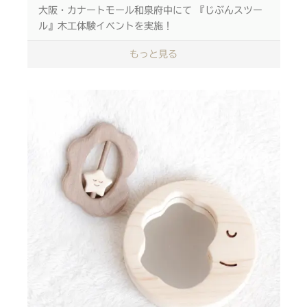
大阪・カナートモール和泉府中にて 『じぶんスツー
ル』木工体験イベントを実施！
もっと見る
ご予約受付中！お申し込みはこちらから！
ぜひお待ちしております 詳しくは下記をご覧くださ
い
やすりで削ることで 木材の形や触り心地の変化を楽
しめる！ スツールづくりを体験していただきます♩
刃物などを使わず 木工接着剤とゴムハンマーで製作
するため 安心してご参加いただけます
／
イベント詳細
＼
■日程 2022年10月29日(土)
■時間 5回開催
❶10時30分 ❷12時00分 ❸13時30分
❹15時00分 ❺16時30分