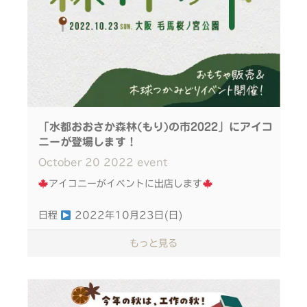
【東京】
大人のみの参加/親子参加 可能 未就学児のお子様は
湘南蔦屋書店
保護者も一緒にご参加ください
3号館1階 児童書 11/22～2023/1/10
申込方法
【名古屋】
こちらのリンクよりお申込みできます！
松坂屋名古屋店
https://linktr.ee/ikonih_official
5階イベントスペース 11/23～11/28
※事前予約は前日11/18まで
※空席があれば当日参加可能です！
「水都おおさか森林(もり)の市2022」にアイコ
ぜひ国産檜の柔らかさ、温もりを 直に体験いただけ
ご予約お待ちしております！
ニーが登場します！
ればと思います
October
20
2022
event
国産檜でできた無塗装のおもちゃIKONIH。 無塗装
お問い合わせ左記：IKONIHサポートデスク
アイコニーがイベントに出店します
だから、直にその香りや感触を感じられます
TEL:06-6260-7152 (平日10:00〜16:00)
日程
2022年10月23日(日)
※万全な感染予防対策の上実施しております。 ご来
#コミュニケーションを生むおもちゃ#木のおもちゃ
場所
大阪市都島区 毛馬桜宮公園にて
場の際は、マスクの着用・アルコール消毒など ご協
#木製おもちゃ #IKONIH#アイコニー#出産祝い#
もっと見る
時間
10:00〜15:30
力のほど、何卒よろしくお願い致します
木のおもちゃ#おうちあそび#知育玩具#じぶんスツ
ール#DIY#てづくり#スツール#木工工作#工作
野外イベント「水都おおさか森林(もり)の市