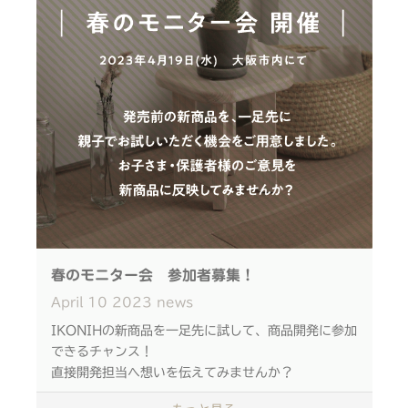
ルとしても利用でき、長く愛用いただけます。
※お支払い時に大丸・松坂屋アプリ画面をご提示くだ
木目の表情、温かな手触り、爽やかな香りに触れなが
さい。
ら、日本の森林や環境問題についても楽しく学んでみ
※当日会場にてご入会でも可能です。
ましょう。
大丸・松坂屋アプリ事前登録はこちら
事前予約優先ですので、ぜひお早めにお申し込みくだ
AppStore
さい
GooglePlay
会員登録時に必ず入会コードを入力してください。
日時：2023年4月30日（日）
★入会コード：210-422900
①10：30～11：30
②11：45～12：45
＜＜申込はこちら＞＞
③13：00～14：00
（5月1日(月)～19日(金)15時まで 定員になり次
春のモニター会 参加者募集！
④14：15～15：15
第終了）
April
10
2023
news
⑤15：30～16：30
⑥16：45～17：45
IKONIHの新商品を一足先に試して、商品開発に参加
■問い合わせ先
できるチャンス！
松坂屋名古屋店
直接開発担当へ想いを伝えてみませんか？
参加費：1,500円/個 ※お持ち帰り用バッグ付
〒460-8430 名古屋市中区栄三丁目16番1号
き
電話 (052)251-1111