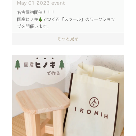
May
01
2023
event
名古屋初開催！！！
国産ヒノキ
でつくる「スツール」のワークショッ
ムックのユーモアあふれるMCとともに、森のこと、
プを開催します。
未来のこと、万博のことを一緒に考えてみませんか？
もっと見る
刃物を使わず、接着剤とゴムハンマーで制作するた
め、子どもから大人まで年齢を問わず安心してご参加
いただけます。
配信詳細
やすりで木を削り上げる過程では、ヒノキのいい香り
「ムックとおしゃべりですぞ～ -大阪・関西万博と
に包まれながら、木工体験が楽しめます。
SDGs-」
『西尾レントオール 公式YouTubeチャンネル』に
自分自身の手で作ったスツールは愛着が湧き、ものを
て、プレミア公開！
大切にする気持ちを育みます。
＜＜視聴はこちら＞＞
また、スツールは椅子として座るだけでなく、観葉植
プレミア公開日時：5月17日（水）お昼12：00～
物を置くスタンドやサイドテーブルとしても利用でき
※配信後は、過去のライブ配信として同ページにてご
るため、長く愛用いただけます。
視聴可能です。
松坂屋で日本の森林やSDGsなど環境についても考
え、「Think GREEN」に取り組みましょう。