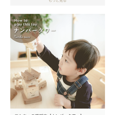
もっと見る
お子さま、保護者の方のご意見をいただき、よりよい
会場： 5F セミナールーム
担当：子供服・子供用品・玩具売場／河辺 永谷
商品づくりに繋げます。
住所：〒163-1062 東京都新宿区西新宿３丁目
７−１ 新宿パークタワー 5F
【開催日】
申込：下記リンクから、LINEに友だち追加の上お
申込みください。
4/19(水) 10時15分～12時00分
＜＜申込はこちら＞＞
リンク先は、QRコードからもアクセスいただけま
す。
【募集要項】
※既に友だちの方はトーク画面に「モクション」と記
丸紅木材株式会社へご来社いただける方
入のうえ・送信してください。
1歳～3歳のお子様 ※ご兄弟がいる場合は、お子様
※未就学児のご参加は、必ず保護者の方の同伴をお願
のどちらかが該当していればOK
いいたします。
お子さまの性別は問いません
弊社までの交通費は実費にてお願いいたします。
謝礼は2,000円相当の粗品をお渡し予定です。
主催：IKONIH（丸紅木材株式会社）
協力：国産木材の魅力発信拠点 MOCTION
リビングデザインセンターOZONE
【会場】
丸紅木材株式会社 本社
お問合せ先：
〒542-0081