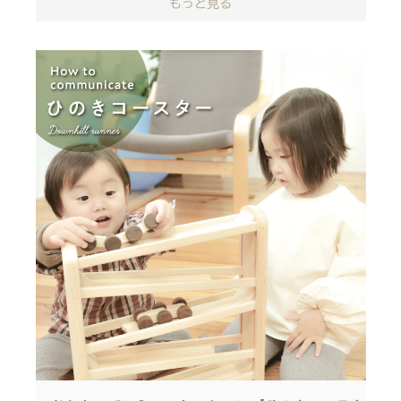
もっと見る
難しいかもしれないけれど
包丁が入った食材セット！
上手な力の入れ方のコツを
一緒につかんでいこう
木箱の蓋はまな板になります
食材に包丁を入れると
ミニキッチン
ザクッといい音がきこえてきます
と
ままごと冷蔵庫
と一緒に遊ぶと、
遊び方が広がります♩
切った食材はマジックテープで
▼IKONIH 食材セット 商品ページ
何度でもくっつきますよ♩
https://ikonih.jp/item/foodset/
食材はすべて木箱に収まるので
遊んだ後は一緒にお片付け
◎ぜひ、目と目を合わせて、
声をかけながらやり取りをしてみてください♪
▼IKONIH 食材セット 商品ページ
https://ikonih.jp/item/foodset/
引き続き、おもちゃの遊び方、コミュニケーションに
つながるヒントを発信予定です！
=============
最後までお読みいただき、ありがとうございます♩
IKONIHは国産檜を使った
おもちゃと家具のブランドです。
IKONIHのおもちゃは、
それぞれ遊び方がたくさん！