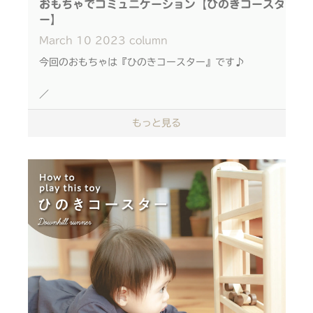
おもちゃでコミュニケーション【ひのきコースタ
ー】
遊びを通してお子様の成長に気づいたり、
March
10
2023
column
小さな、大きなきっかけ作りを。
今回のおもちゃは『ひのきコースター』です♪
=============
／
こどもとの、
もっと見る
コミュニケーションを生むおもちゃ
＼
『これはなあに？』
『こっちはまえ？うしろ？』
『さらさら？つるつる？』
シンプルをつきつめたIKONIHだから
親子の間にはそんな会話が自然と生まれます。
列車がスロープをカラコロ走る！