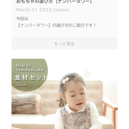
おもちゃの遊び方【ナンバータワー】
mail：info@ikonih.jp
大阪市中央区南船場1-18-17
March
31
2023
column
tel：06-6260-7152（IKONIHサポートデス
商工中金船場ビル13階
ク）10：00～16：00
大阪メトロ長堀橋駅 徒歩1分
今回は
090-3493-9808（前日当日連絡先 担当川田）
（1番出口 エスカレーターすぐ）
【ナンバータワー】の遊び方のご紹介です！
マップは
こちら
。
もっと見る
【ご来社いただく際は…】
形を合わせると、
ベビーカーでの来社OK。
1から10まで数字を書いた
おむつ替え/授乳場所あり ※おむつ等のゴミは持ち
ブロックが積み重ねられます。
帰りをお願いしております。
授乳スペース、荷物置き場、ご用意いたします。
４面それぞれに
託児所はございません。
ローマ数字、漢数字、英語、ギリシャ数字が印字され
保護者の方以外の大人の方のご参加も可能です。
ているので
遊びながらたくさんの文字や
数字を学ぶことができます
【応募期間・応募方法】
4/13(木) 23時59分まで応募可能
土台と軸はゴムで繋げて、
下記URLへアクセスいただき、質問内容に沿って回
しなる仕様にしました。
答を入力してください。
折れる心配もありません