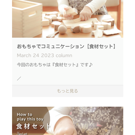
https://forms.gle/cdfGDHEBYPU73Q6a6
※当選のご連絡は4/14(金)14時頃を予定しており
▼IKONIH 食材セット 商品ページ
ます。
https://ikonih.jp/item/numbertower/
皆様のご応募、お待ちしております！
=============
IKONIHは国産檜を使った
おもちゃでコミュニケーション【食材セット】
おもちゃと家具のブランドです。
March
24
2023
column
IKONIHのおもちゃは、
今回のおもちゃは『食材セット』です♪
それぞれ遊び方がたくさん！
／
遊びを通してお子様の成長に気づいたり、
こどもとの、
もっと見る
小さな、大きなきっかけ作りを。
コミュニケーションを生むおもちゃ
=============
＼
『これはなあに？』
『こっちはまえ？うしろ？』
『さらさら？つるつる？』