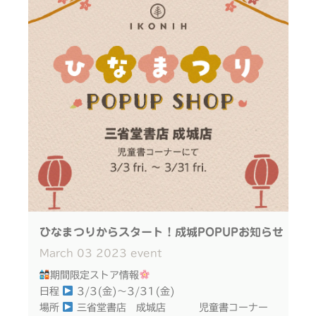
https://ikonih.jp/item/downhill/
駆け下りるスピードも違い、
追いかけっこが楽しめます♩
◎ぜひ、目と目を合わせて、声をかけながらやり取り
滑らかな動きと軽快な音に、
をしてみてください♪
大人も子供もついつい夢中に
引き続き、おもちゃの遊び方、コミュニケーションに
素早く動く車を目で追うことは
つながるヒントを発信予定です！
脳の発達にも良いとされています
最後までお読みいただき、ありがとうございます♩
▼IKONIH ひのきコースター 商品ページ
https://ikonih.jp/item/downhill/
最後まで読んでいただきありがとうございます
ひなまつりからスタート！成城POPUPお知らせ
March
03
2023
event
期間限定ストア情報
︎日程
3/3(金)〜3/31(金)
場所
三省堂書店 成城店 児童書コーナー