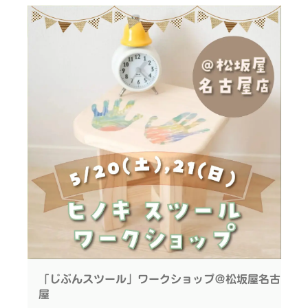
「ひらけ！ポンキッキ」のキャラクターとしておなじ
みのムック！
実は、環境問題にも関心があるってご存知でした
か？？
IKONIHも持続可能な素材、木材を使ったおもちゃ家
具のブランドとして「木育」を通して未来、環境のこ
とを考えてきました
そして、今回のトピック「SDGs」。
2025年の大阪・関西万博でもキーワードになって
いる言葉です
IKONIHは大阪を拠点とするおもちゃブランド。
大阪万博を一緒に盛り上げよう！と、ゲストとして奈
「じぶんスツール」ワークショップ＠松坂屋名古
良県三宅町長とともに今回参加させていただくことに
屋
なりました