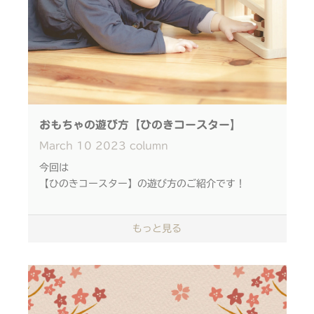
音を立てながら動くから、
お子さま自身が遊んでも
親御さんが走らせてあげても
楽しめるおもちゃです
長さの異なる列車２つと、
木球1つがセットに。
おもちゃの遊び方【ひのきコースター】
「列車が早く下りていくね」
March
10
2023
column
「追いかけっこをしてみよう♪」
「何秒で降りてくるかな？
今回は
あ数えてみよう！」
【ひのきコースター】の遊び方のご紹介です！
右、左、右、左...と
カラコロと音を立てて
もっと見る
目で追うだけでも楽しいコースターの動き
駆け下りていく、
じ～っと興味深く見つけているときは、
檜とウォルナットの列車たち
一緒にそっと見つめる時間に
2両列車、3両列車、木球をセットにしました。
▼IKONIH ひのきコースター 商品ページ
重さや長さが違うから、