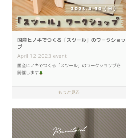
■日時：2023年5月20日（土） 21日（日）両日
5回開催
① 10：30～11：30
② 11：45～12：45
③ 13：30～14：30
国産ヒノキでつくる「スツール」のワークショッ
④ 14：45～15：45
プ
⑤ 16：00～17：00
April
12
2023
event
国産ヒノキでつくる「スツール」のワークショップを
＊各回10分前に本館5階こども服フロア中央レジへ
開催します
お越しくださいませ。
お会計の後、下記イベント会場へご案内致します。
刃物を使わず、接着剤とゴムハンマーで制作するた
もっと見る
め、子どもから大人まで年齢を問わずご参加いただけ
■集合場所：本館5階中央レジ（レジ付近でIKONIH
ます。
のおもちゃの販売もございます。）
やすりで木を削り上げる過程では、ヒノキのいい香り
■会場：本館1階さくらパンダ広場（雨天時：本館5
に包まれながら、 木材の形や触り心地が変化してい
階ボーネルンド横イベントスペース）
く様子が楽しめます。
●参加費：税込2,000円/個
椅子として座るだけでなく、スタンドやサイドテーブ
※大丸・松坂屋アプリ会員様は税込1,500円/個