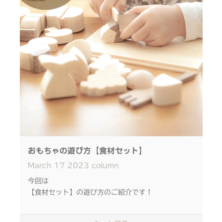
シンプルをつきつめたIKONIHだから
親子の間にはそんな会話が自然と生まれます。
「おにぎり、はんぶんくれるかな？」
なかよくおにぎりを半分に
「たまごを割ってくれる人〜？
」
たまごを割るしぐさも真似っこできます♩
「どれがお野菜か分かるかな？」
「大好きなりんごはどこにある？
」
おもちゃの遊び方【食材セット】
食べ物に関するお話のきっかけに
March
17
2023
column
包丁を使って、
今回は
食材をざくっと切ってみよう◎
【食材セット】の遊び方のご紹介です！
最初は感覚をつかむのが
14種類の野菜とカラトリー、